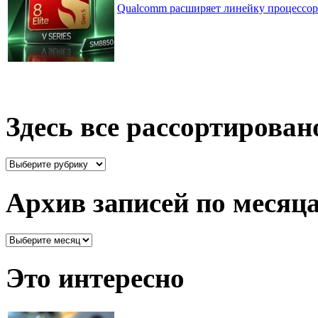
Qualcomm расширяет линейку процессоров
Здесь все рассортирован
Здесь
все
рассортировано
Архив записей по месяц
Архив
записей
по
Это интересно
месяцам