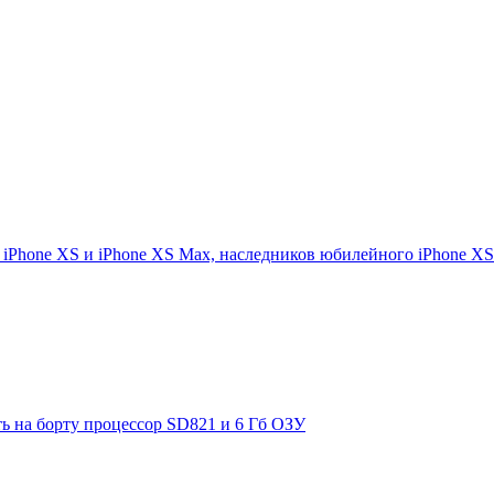
 iPhone XS и iPhone XS Max, наследников юбилейного iPhone XS
ть на борту процессор SD821 и 6 Гб ОЗУ