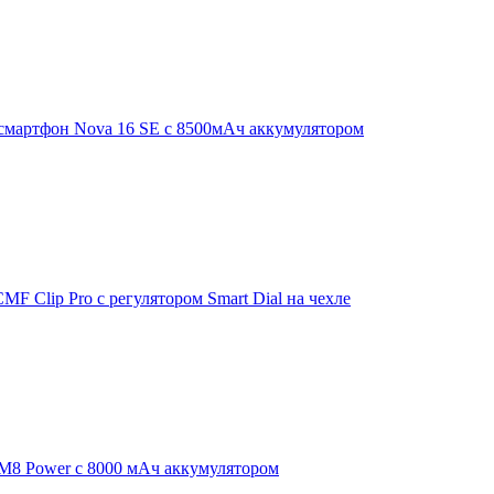
смартфон Nova 16 SE с 8500мАч аккумулятором
F Clip Pro с регулятором Smart Dial на чехле
 M8 Power с 8000 мАч аккумулятором