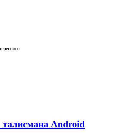
тересного
о талисмана Android