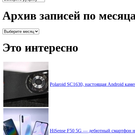
все
рассортировано
Архив записей по месяц
Архив
записей
по
Это интересно
месяцам
Polaroid SC1630, настоящая Android каме
HiSense F50 5G — дебютный смартфон н