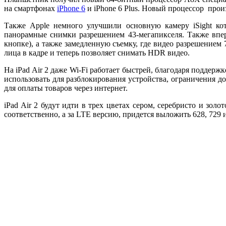
на смартфонах
iPhone 6
и iPhone 6 Plus. Новый процессор прои
Также Apple немного улучшили основную камеру iSight ко
панорамные снимки разрешением 43-мегапикселя. Также впер
кнопке), а также замедленную съемку, где видео разрешением 
лица в кадре и теперь позволяет снимать HDR видео.
На iPad Air 2 даже Wi-Fi работает быстрей, благодаря поддер
использовать для разблокирования устройства, ограничения д
для оплаты товаров через интернет.
iPad Air 2 будут идти в трех цветах сером, серебристо и зо
соответственно, а за LTE версию, придется выложить 628, 729 