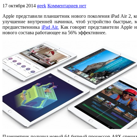
17 октября 2014
geek
Комментариев нет
Apple представили планшетник нового поколения iPad Air 2, 
улучшение внутренней начинки, чтоб устройство быстрые, м
предшественника
iPad Air.
Как говорят представители Apple 
нового состава работающее на 56% эффективнее.
Планшетник получил новый 64-битный процессор A8X специаль