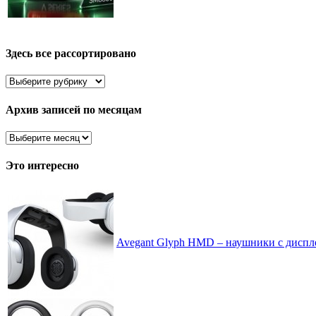
Здесь все рассортировано
Здесь
все
рассортировано
Архив записей по месяцам
Архив
записей
по
Это интересно
месяцам
Avegant Glyph HMD – наушники с диспл