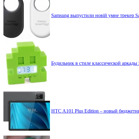
Samsung выпустили новій умне трекер 
Будильник в стиле классической аркады S
HTC A101 Plus Edition – новый бюджетн