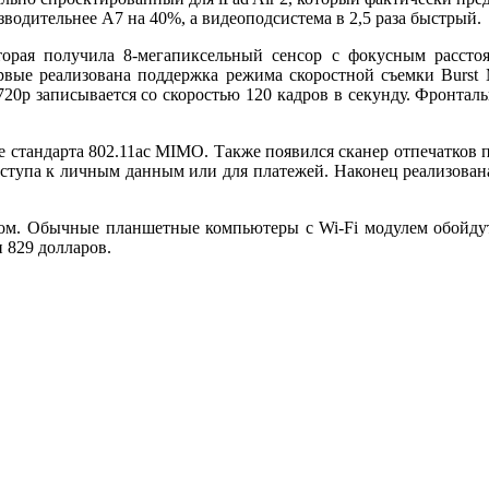
зводительнее A7 на 40%, а видеоподсистема в 2,5 раза быстрый.
торая получила 8-мегапиксельный сенсор с фокусным рассто
вые реализована поддержка режима скоростной съемки Burst M
720p записывается со скоростью 120 кадров в секунду. Фронтал
жке стандарта 802.11ac MIMO. Также появился сканер отпечатков
оступа к личным данным или для платежей. Наконец реализован
лотом. Обычные планшетные компьютеры с Wi-Fi модулем обойдутс
и 829 долларов.