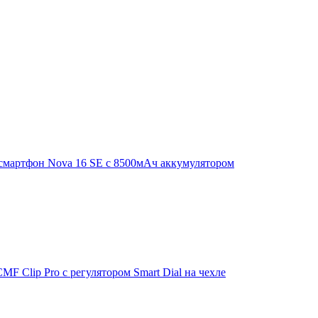
смартфон Nova 16 SE с 8500мАч аккумулятором
F Clip Pro с регулятором Smart Dial на чехле