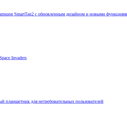
Samsung SmartTag2 с обновленным дизайном и новыми функциям
pace Invaders
ый планшетник для нетребовательных пользователей