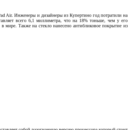
Pad Air. Инженеры и дизайнеры из Купертино год потратили на
авляет всего 6,1 миллиметра, что на 18% тоньше, чем у его
в мире. Также на стекло нанесено антибликовое покрытие из
ставляет собой разогнанную версию процессора который стоит