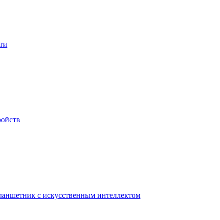
ти
ройств
планшетник с искусственным интеллектом