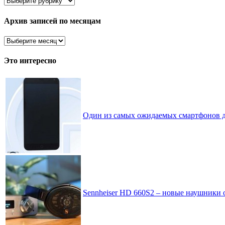
все
рассортировано
Архив записей по месяцам
Архив
записей
по
Это интересно
месяцам
Один из самых ожидаемых смартфонов д
Sennheiser HD 660S2 – новые наушники о