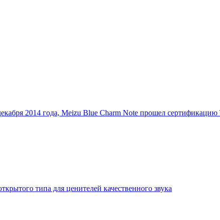
екабря 2014 года, Meizu Blue Charm Note прошел сертификац
ткрытого типа для ценителей качественного звука