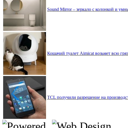
Sound Mirror – зеркало с колонкой и у
Кошачий туалет Aimicat возьмет всю гр
TCL получили разрешение на производст