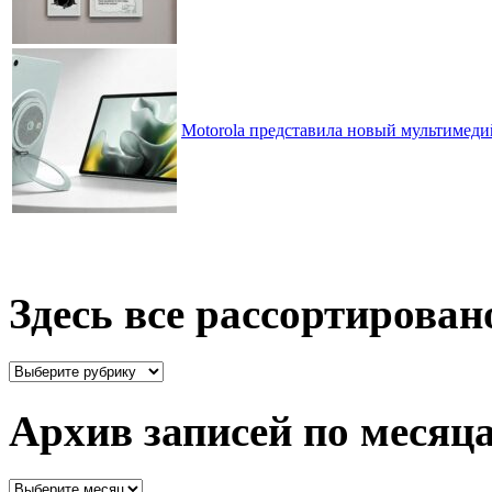
Motorola представила новый мультимед
Здесь все рассортирован
Здесь
все
рассортировано
Архив записей по месяц
Архив