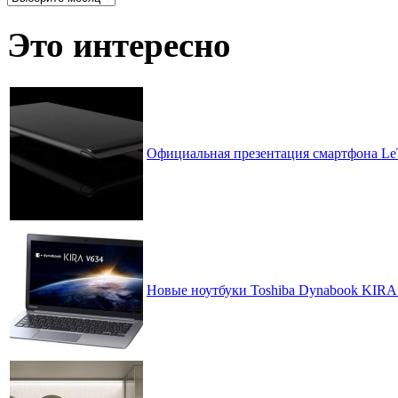
записей
по
Это интересно
месяцам
Официальная презентация смартфона LeT
Новые ноутбуки Toshiba Dynabook KIRA 