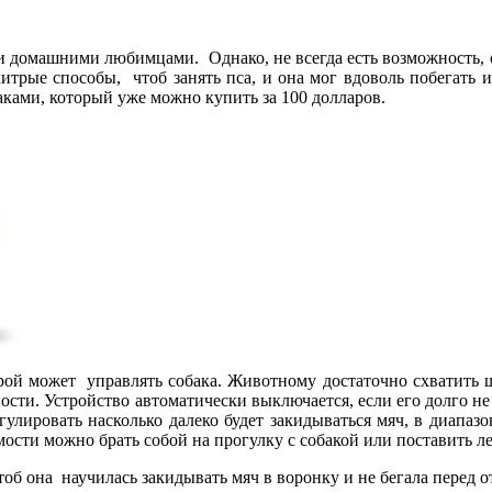
домашними любимцами. Однако, не всегда есть возможность, ос
трые способы, чтоб занять пса, и она мог вдоволь побегать и 
аками, который уже можно купить за 100 долларов.
рой может управлять собака. Животному достаточно схватить ша
чности. Устройство автоматически выключается, если его долго н
улировать насколько далеко будет закидываться мяч, в диапазоне
ости можно брать собой на прогулку с собакой или поставить ле
тоб она научилась закидывать мяч в воронку и не бегала перед о