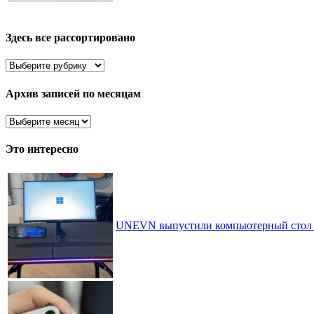
Здесь все рассортировано
Здесь
все
рассортировано
Архив записей по месяцам
Архив
записей
по
Это интересно
месяцам
UNEVN выпустили компьютерный стол