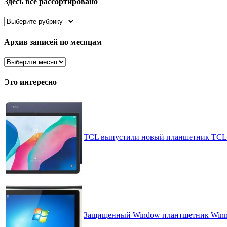
Здесь все рассортировано
Здесь
все
рассортировано
Архив записей по месяцам
Архив
записей
по
Это интересно
месяцам
TCL выпустили новый планшетник TCL
Защищенный Window плантшетник Win