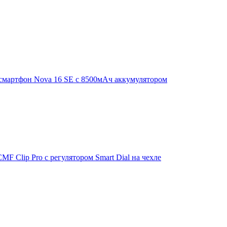
смартфон Nova 16 SE с 8500мАч аккумулятором
F Clip Pro с регулятором Smart Dial на чехле