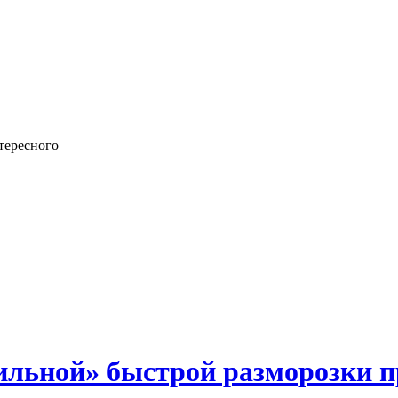
тересного
авильной» быстрой разморозки 