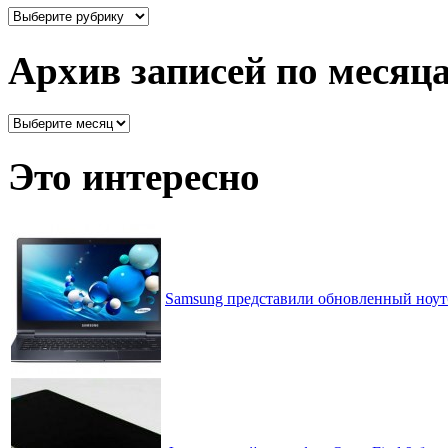
Здесь
все
рассортировано
Архив записей по месяц
Архив
записей
по
Это интересно
месяцам
Samsung представили обновленный ноутбу