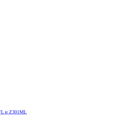
MFL и Z301ML