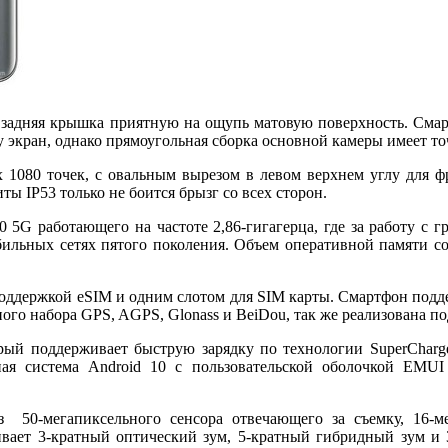
 задняя крышка приятную на ощупь матовую поверхность. Смарт
 экран, однако прямоугольная сборка основной камеры имеет точ
 1080 точек, с овальным вырезом в левом верхнем углу для ф
ы IP53 только не боится брызг со всех сторон.
0 5G работающего на частоте 2,86-гигагерца, где за работу с
ьных сетях пятого поколения. Объем оперативной памяти соста
поддержкой eSIM и одним слотом для SIM карты. Смартфон подд
ного набора GPS, AGPS, Glonass и BeiDou, так же реализована п
рый поддерживает быструю зарядку по технологии SuperCharge
ая система Android 10 с пользовательской оболочкой EMUI 
з 50-мегапиксельного сенсора отвечающего за съемку, 16-м
живает 3-кратный оптический зум, 5-кратный гибридный зум и