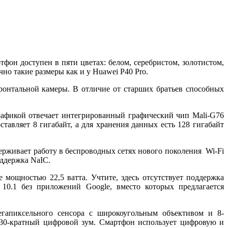
фон доступен в пяти цветах: белом, серебристом, золотистом,
но такие размеры как и у Huawei P40 Pro.
ронтальной камеры. В отличие от старших братьев способных
 графикой отвечает интегрированный графический чип Mali-G76
вляет 8 гигабайт, а для хранения данных есть 128 гигабайт
ерживает работу в беспроводных сетях нового поколения Wi-Fi
оддержка NaIC.
 мощностью 22,5 ватта. Учтите, здесь отсутствует поддержка
10.1 без приложений Google, вместо которых предлагается
егапиксельного сенсора с широкоугольным объективом и 8-
 30-кратный цифровой зум. Смартфон использует цифровую и