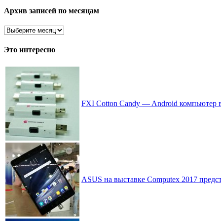
рассортировано
Архив записей по месяцам
Архив
записей
по
Это интересно
месяцам
FXI Cotton Candy — Android компьютер
ASUS на выставке Computex 2017 предс