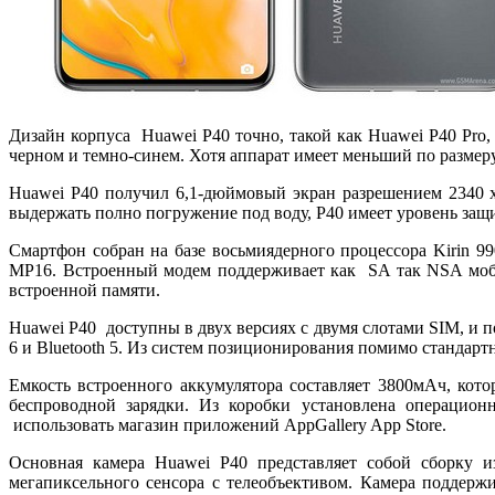
Дизайн корпуса Huawei P40 точно, такой как Huawei P40 Pro,
черном и темно-синем. Хотя аппарат имеет меньший по размеру
Huawei P40 получил 6,1-дюймовый экран разрешением 2340 х
выдержать полно погружение под воду, P40 имеет уровень защит
Смартфон собран на базе восьмиядерного процессора Kirin 99
MP16. Встроенный модем поддерживает как SA так NSA мобил
встроенной памяти.
Huawei P40 доступны в двух версиях с двумя слотами SIM, и 
6 и Bluetooth 5. Из систем позиционирования помимо стандарт
Емкость встроенного аккумулятора составляет 3800мАч, кото
беспроводной зарядки. Из коробки установлена операционн
использовать магазин приложений AppGallery App Store.
Основная камера Huawei P40 представляет собой сборку и
мегапиксельного сенсора с телеобъективом. Камера поддер