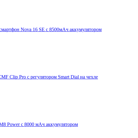
смартфон Nova 16 SE с 8500мАч аккумулятором
F Clip Pro с регулятором Smart Dial на чехле
 M8 Power с 8000 мАч аккумулятором