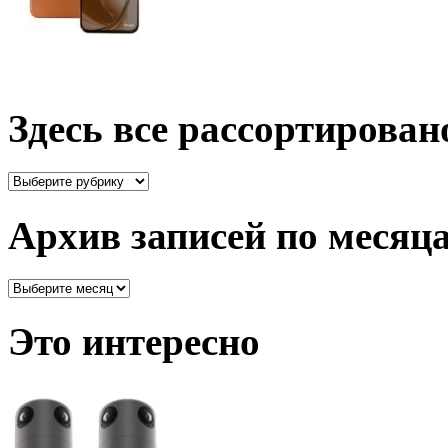
Здесь все рассортирован
Здесь
все
рассортировано
Архив записей по месяц
Архив
записей
по
Это интересно
месяцам