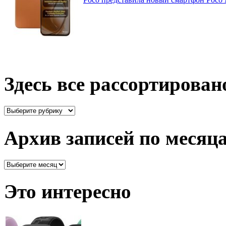
Здесь все рассортирован
Здесь
все
рассортировано
Архив записей по месяц
Архив
записей
по
Это интересно
месяцам