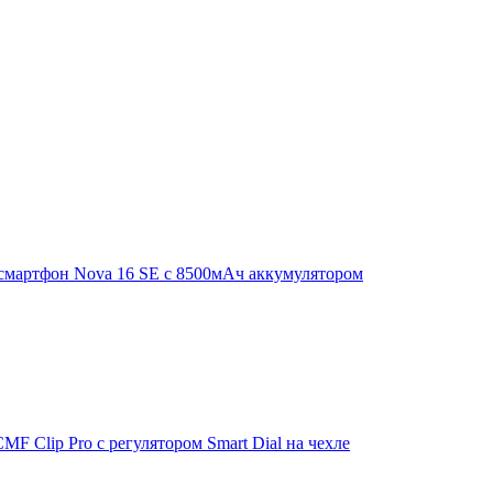
смартфон Nova 16 SE с 8500мАч аккумулятором
F Clip Pro с регулятором Smart Dial на чехле