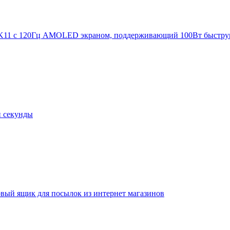
K11 с 120Гц AMOLED экраном, поддерживающий 100Вт быстру
и секунды
овый ящик для посылок из интернет магазинов