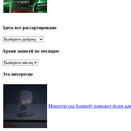
Здесь все рассортировано
Здесь
все
рассортировано
Архив записей по месяцам
Архив
записей
по
Это интересно
месяцам
Монитор сна Somnofy поможет более кач