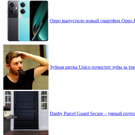
Oppo выпустило новый смартфон Oppo 
Зубная щетка Unico почистит зубы за тр
Danby Parcel Guard Secure – умный почт