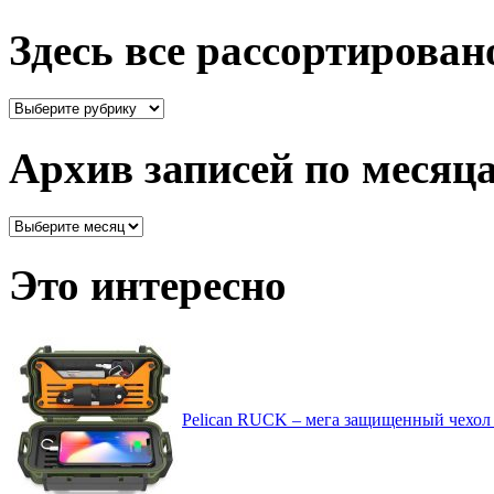
Здесь все рассортирован
Здесь
все
рассортировано
Архив записей по месяц
Архив
записей
по
Это интересно
месяцам
Pelican RUCK – мега защищенный чехол 