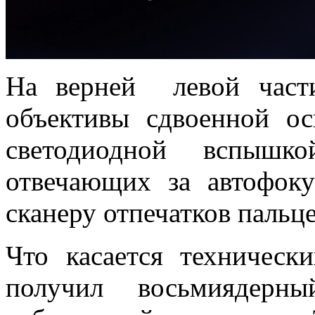
На верней левой част
объективы сдвоенной о
светодиодной вспышк
отвечающих за автофок
сканеру отпечатков пальц
Что касается техническ
получил восьмиядер