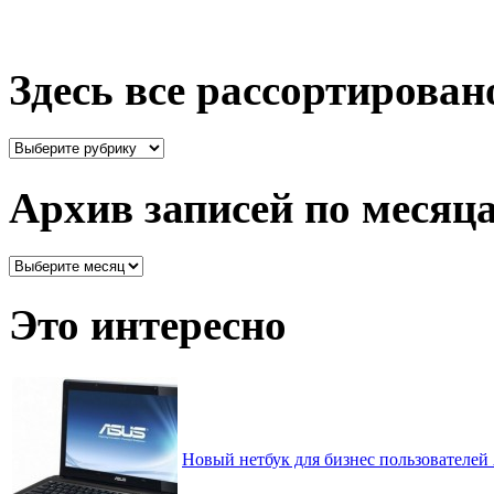
Здесь все рассортирован
Здесь
все
рассортировано
Архив записей по месяц
Архив
записей
по
Это интересно
месяцам
Новый нетбук для бизнес пользователе