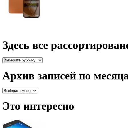
Здесь все рассортирован
Здесь
все
рассортировано
Архив записей по месяц
Архив
записей
по
Это интересно
месяцам