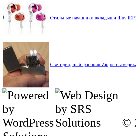
Стильные наушники вкладыши iLuv iEP32
Светодиодный фонарик Zippo от америк
© 