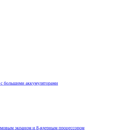
ы с большими аккумуляторами
-дюмовым экраном и 8-ядерным процессором