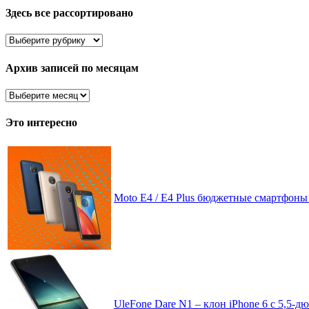
Здесь все рассортировано
Здесь
все
рассортировано
Архив записей по месяцам
Архив
записей
по
Это интересно
месяцам
Moto E4 / E4 Plus бюджетные смартфон
UleFone Dare N1 – клон iPhone 6 с 5,5