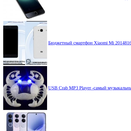
Бюджетный смартфон Xiaomi Mi 2014816
USB Crab MP3 Player -самый музыкальны