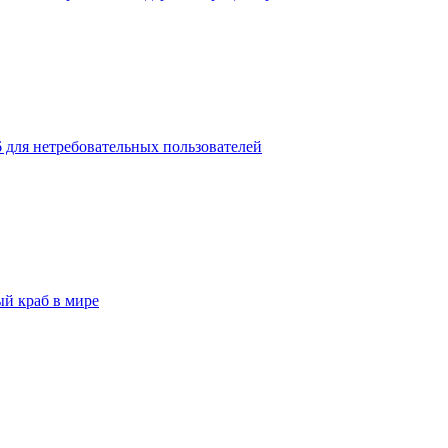
 для нетребовательных пользователей
й краб в мире