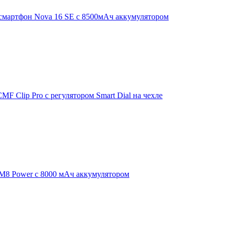
смартфон Nova 16 SE с 8500мАч аккумулятором
F Clip Pro с регулятором Smart Dial на чехле
 M8 Power с 8000 мАч аккумулятором