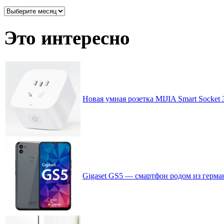
Архив
записей
по
Это интересно
месяцам
Новая умная розетка MIJIA Smart Socket 
Gigaset GS5 — смартфон родом из герм