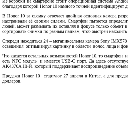
Из коробки на смартфоне стоит операционная система Androi
благодаря которой Honor 10 намного точней идентифицирует дв
В Honor 10 за съемку отвечает двойная основная камера раз
настраивали её своими силами. Смартфон пытается определит
людей, может размывать их оставляя в фокусе только объект
сортировать снимки по разным папкам, чтоб быстрей находит
Спереди находиться 24 – мегапиксельная камера Sony IMX578
освещения, оптимизируя картинку в области волос, лица и фон
Что касается остальных возможностей Honor 10, то смартфон и
есть NFC модуль и имеется USB-C порт. Да здесь отсутствуе
AK4376A Hi-Fi, который поддерживает воспроизведение объемн
Продажи Honor 10 стартуют 27 апреля в Китае, а для предзак
долларов.