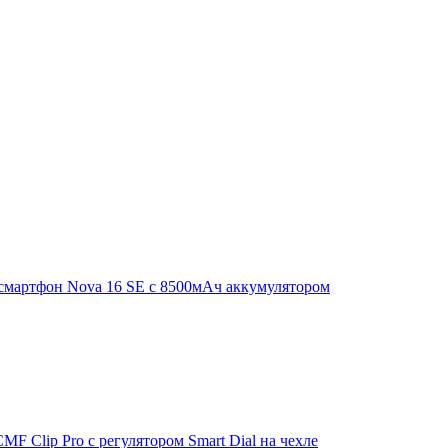
смартфон Nova 16 SE с 8500мАч аккумулятором
F Clip Pro с регулятором Smart Dial на чехле