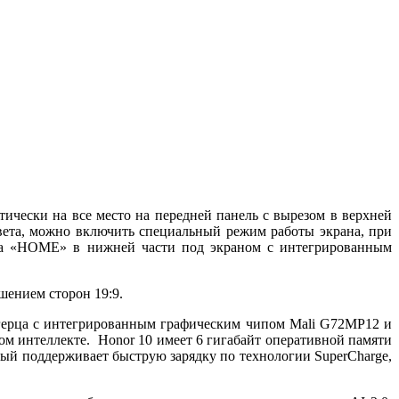
ически на все место на передней панель с вырезом в верхней
цвета, можно включить специальный режим работы экрана, при
нопка «HOME» в нижней части под экраном с интегрированным
шением сторон 19:9.
гагерца с интегрированным графическим чипом Mali G72MP12 и
м интеллекте. Honor 10 имеет 6 гигабайт оперативной памяти
рый поддерживает быструю зарядку по технологии SuperCharge,