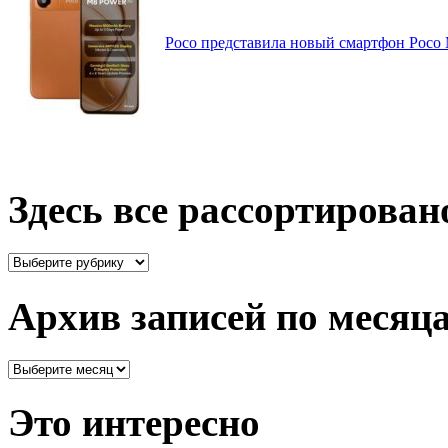
Poco представила новый смартфон Poco
Здесь все рассортирован
Здесь
все
рассортировано
Архив записей по месяц
Архив
записей
по
Это интересно
месяцам