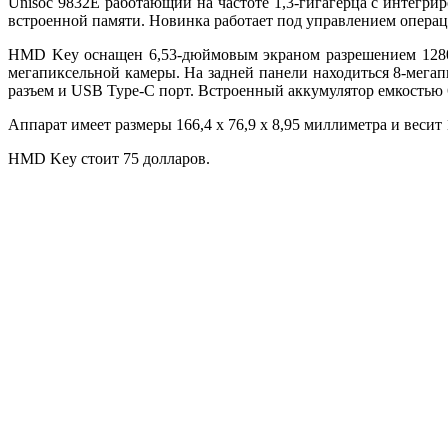
Unisoc 9832E работающий на частоте 1,3-гигагерца с интегри
встроенной памяти. Новинка работает под управлением операц
HMD Key оснащен 6,53-дюймовым экраном разрешением 1280 х
мегапиксельной камеры. На задней панели находиться 8-мегап
разъем и USB Type-C порт. Встроенный аккумулятор емкостью 
Аппарат имеет размеры 166,4 x 76,9 x 8,95 миллиметра и весит
HMD Key стоит 75 долларов.