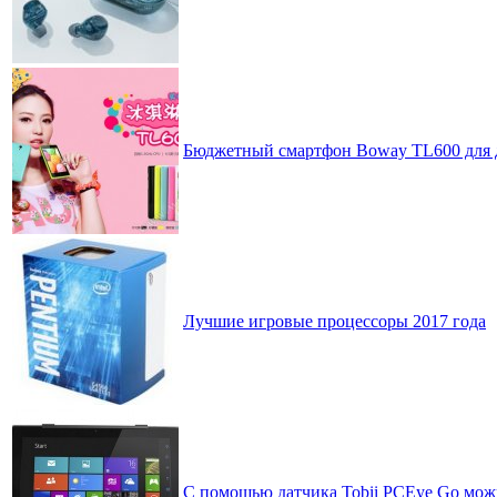
Бюджетный смартфон Boway TL600 для 
Лучшие игровые процессоры 2017 года
С помощью датчика Tobii PCEye Go мож