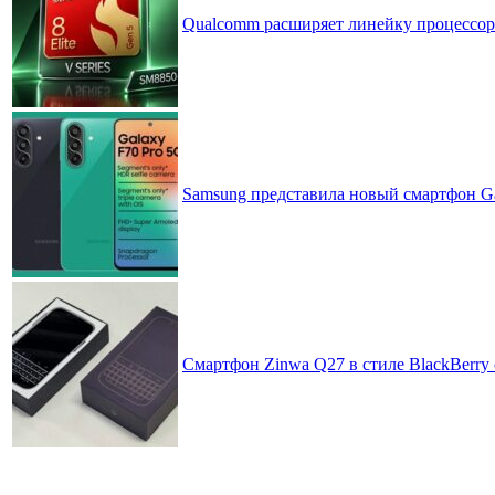
Qualcomm расширяет линейку процессоров
Samsung представила новый смартфон Ga
Смартфон Zinwa Q27 в стиле BlackBerry 