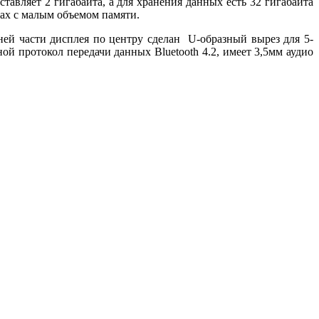
авляет 2 гигабайта, а для хранения данных есть 32 гигабайта
тах с малым объемом памяти.
ей части дисплея по центру сделан U-образный вырез для 5-
й протокол передачи данных Bluetooth 4.2, имеет 3,5мм аудио