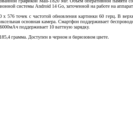
рованной графикой Mali-T820 MP. Объем оперативной памяти сост
ионной системы Android 14 Go, заточенной на работе на аппара
 576 точек с частотой обновления картинки 60 герц. В верхн
иксельная основная камера. Смартфон поддерживает беспроводно
6000мАч поддерживает 10 ваттную зарядку.
 185,4 грамма. Доступен в черном и бирюзовом цвете.