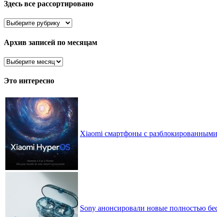
Здесь все рассортировано
Здесь
все
рассортировано
Архив записей по месяцам
Архив
записей
по
Это интересно
месяцам
Xiaomi смартфоны с разблокированными 
Sony анонсировали новые полностью б