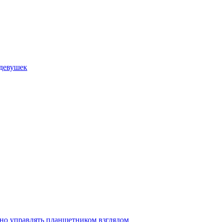
девушек
но управлять планшетником взглядом