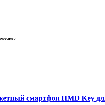
тересного
жетный смартфон HMD Key для