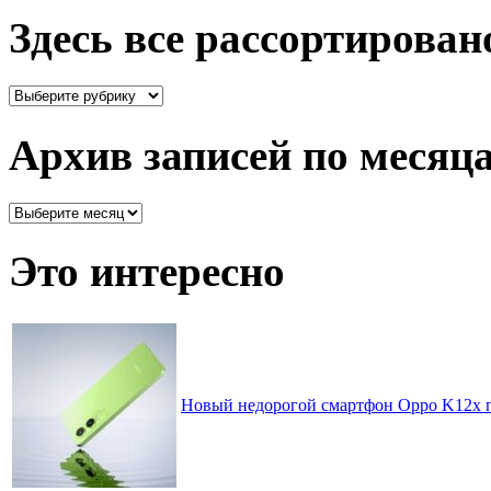
Здесь все рассортирован
Здесь
все
рассортировано
Архив записей по месяц
Архив
записей
по
Это интересно
месяцам
Новый недорогой смартфон Oppo K12x пр