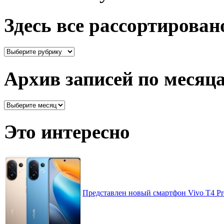
Здесь все рассортирован
Здесь
все
рассортировано
Архив записей по месяц
Архив
записей
по
Это интересно
месяцам
Представлен новый смартфон Vivo T4 Pr