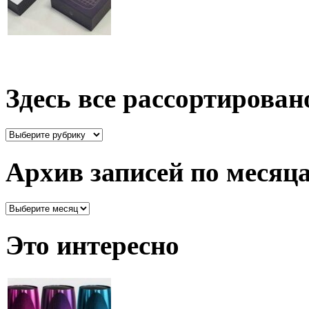
Здесь все рассортирован
Здесь
все
рассортировано
Архив записей по месяц
Архив
записей
по
Это интересно
месяцам