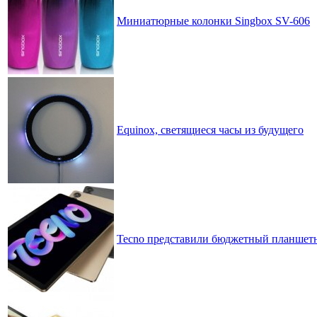
Миниатюрные колонки Singbox SV-606
Equinox, светящиеся часы из будущего
Tecno представили бюджетный планшетни