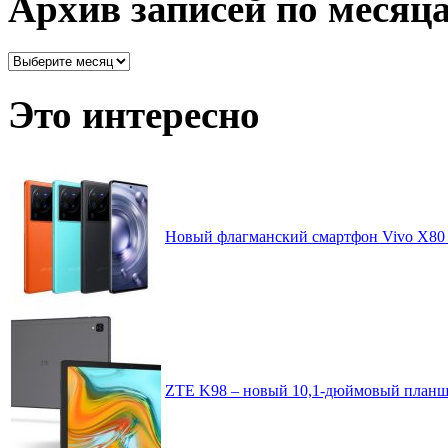
Архив записей по месяц
Архив
записей
по
Это интересно
месяцам
Новый флагманский смартфон Vivo X80 P
ZTE K98 – новый 10,1-дюймовый планш