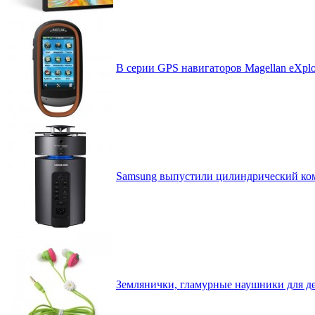
В серии GPS навигаторов Magellan eXplo
Samsung выпустили цилиндрический ком
Землянички, гламурные наушники для де