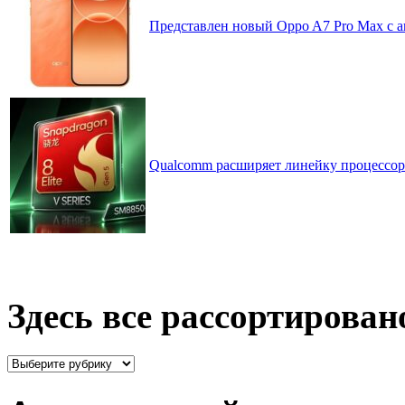
Представлен новый Oppo A7 Pro Max с 
Qualcomm расширяет линейку процессоров
Здесь все рассортирован
Здесь
все
рассортировано