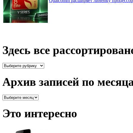
Qualcomm расширяет линейку процессоров
Здесь все рассортирован
Здесь
все
рассортировано
Архив записей по месяц
Архив
записей
по
Это интересно
месяцам