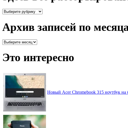
Здесь
все
рассортировано
Архив записей по месяц
Архив
записей
по
Это интересно
месяцам
Новый Acer Chromebook 315 ноутбук на 