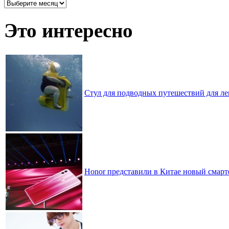
Архив
записей
по
Это интересно
месяцам
Стул для подводных путешествий для л
Honor представили в Китае новый смартфо