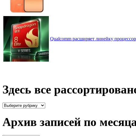
Qualcomm расширяет линейку процессоров
Здесь все рассортирован
Здесь
все
рассортировано
Архив записей по месяц