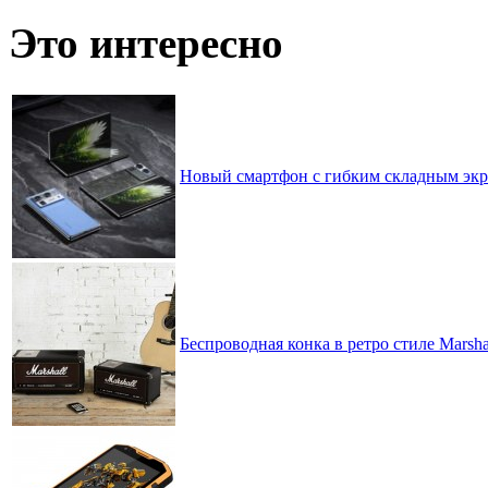
записей
по
Это интересно
месяцам
Новый смартфон с гибким складным экра
Беспроводная конка в ретро стиле Marshal