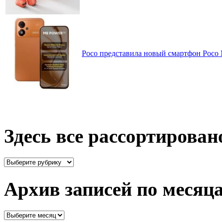
Poco представила новый смартфон Poco
Здесь все рассортирован
Здесь
все
рассортировано
Архив записей по месяц
Архив