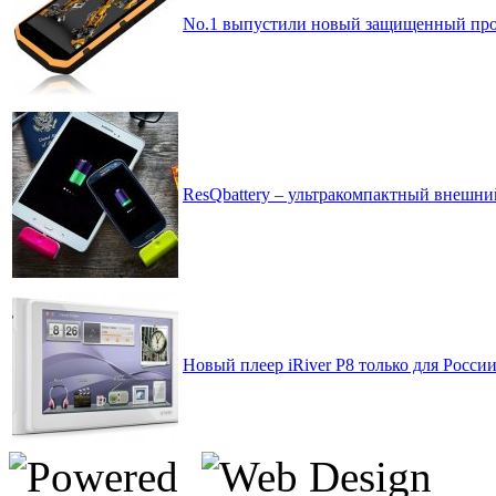
No.1 выпустили новый защищенный про
ResQbattery – ультракомпактный внешн
Новый плеер iRiver P8 только для Росси