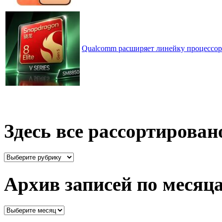
Qualcomm расширяет линейку процессоров
Здесь все рассортирован
Здесь
все
рассортировано
Архив записей по месяц
Архив
записей