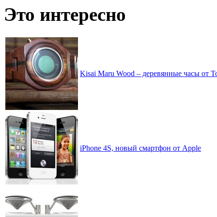
по
Это интересно
месяцам
Kisai Maru Wood – деревянные часы от To
iPhone 4S, новый смартфон от Apple