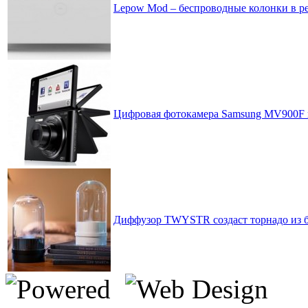
Lepow Mod – беспроводные колонки в ре
Цифровая фотокамера Samsung MV900F 
Диффузор TWYSTR создаст торнадо из 