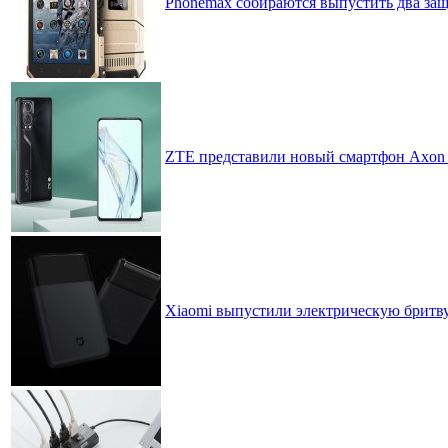
Phonemax собираются выпустить два за
ZTE представили новый смартфон Axon 
Xiaomi выпустили электрическую бритву