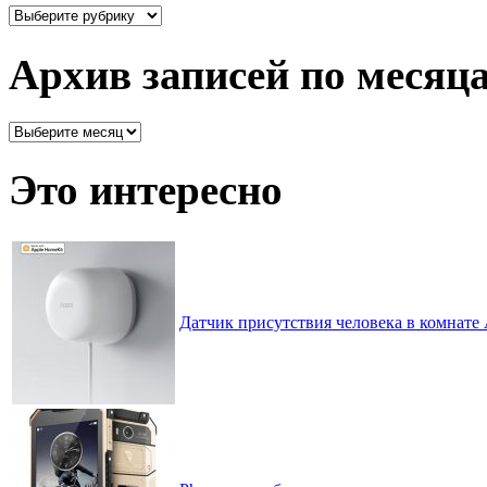
Здесь
все
рассортировано
Архив записей по месяц
Архив
записей
по
Это интересно
месяцам
Датчик присутствия человека в комнате