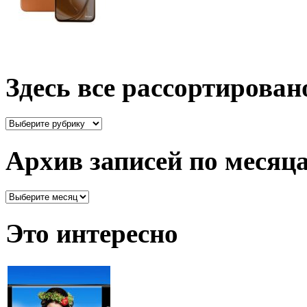
Здесь все рассортирован
Здесь
все
рассортировано
Архив записей по месяц
Архив
записей
по
Это интересно
месяцам