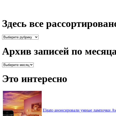
Здесь все рассортирован
Здесь
все
рассортировано
Архив записей по месяц
Архив
записей
по
Это интересно
месяцам
Elgato анонсировали умные лампочки Ave