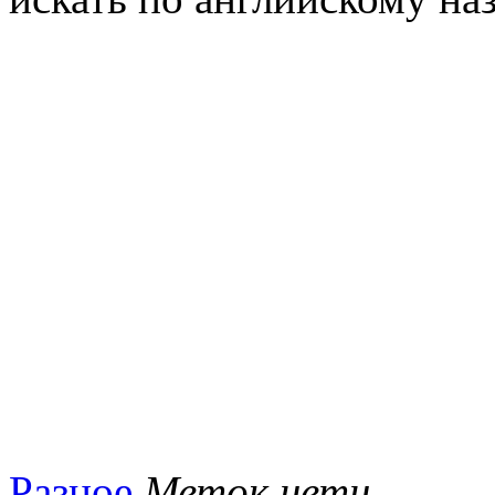
Разное
Меток нетн