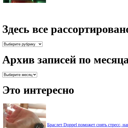
Здесь все рассортирован
Здесь
все
рассортировано
Архив записей по месяц
Архив
записей
по
Это интересно
месяцам
Браслет Doppel поможет снять стресс, 