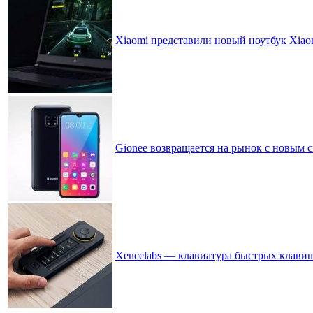
Xiaomi представили новый ноутбук Xiaom
Gionee возвращается на рынок с новым с
Xencelabs — клавиатура быстрых клави