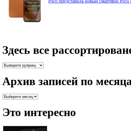
Poco представила новый смартфон Poco
Здесь все рассортирован
Здесь
все
рассортировано
Архив записей по месяц
Архив
записей
по
Это интересно
месяцам