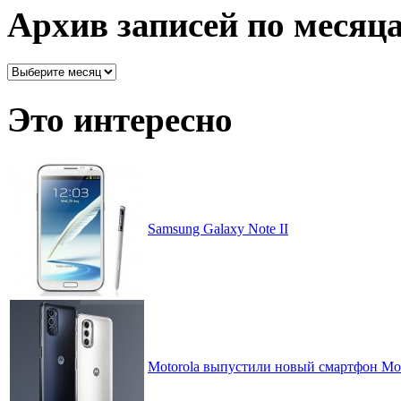
рассортировано
Архив записей по месяц
Архив
записей
по
Это интересно
месяцам
Samsung Galaxy Note II
Motorola выпустили новый смартфон Moto