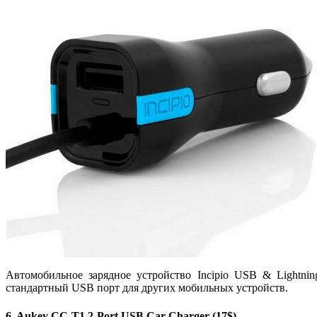
Автомобильное зарядное устройство Incipio USB & Lightni
стандартный USB порт для других мобильных устройств.
6. Aukey CC-T1 2-Port USB Car Charger (17$)