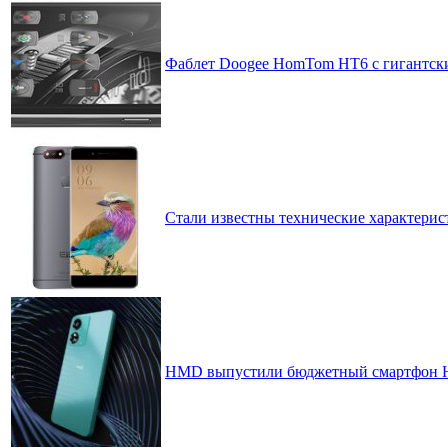
Фаблет Doogee HomTom HT6 с гигантски
Стали известны технические характерис
HMD выпустили бюджетный смартфон H