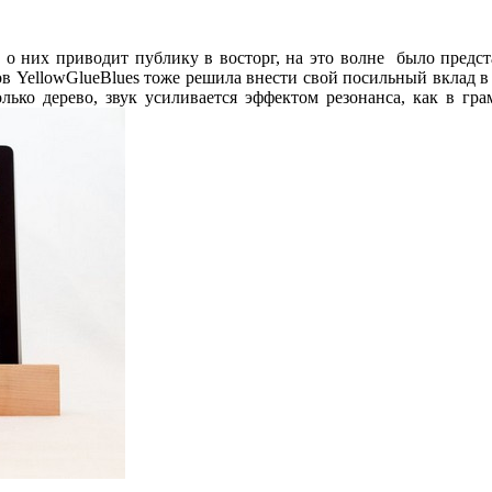
о них приводит публику в восторг, на это волне было предст
ов YellowGlueBlues тоже решила внести свой посильный вклад 
только дерево, звук усиливается эффектом резонанса, как в гр