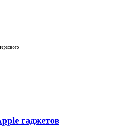
тересного
Apple гаджетов