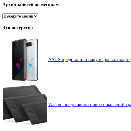
рассортировано
Архив записей по месяцам
Архив
записей
по
Это интересно
месяцам
ASUS представили пару игровых смартф
Wacom представили новое поколений гр