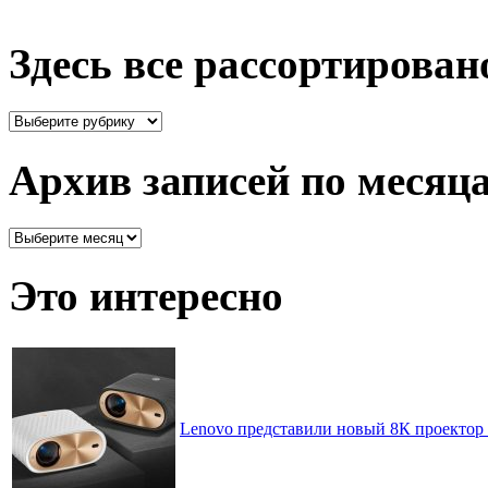
Здесь все рассортирован
Здесь
все
рассортировано
Архив записей по месяц
Архив
записей
по
Это интересно
месяцам
Lenovo представили новый 8К проекто