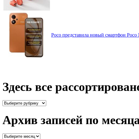
Poco представила новый смартфон Poco
Здесь все рассортирован
Здесь
все
рассортировано
Архив записей по месяц
Архив