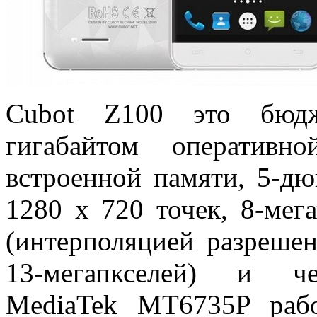
Cubot Z100 это бюд
гигабайтом оперативн
встроенной памяти, 5-д
1280 x 720 точек, 8-мег
(интерполяцией разрешен
13-мегапкселей) и че
MediaTek MT6735P раб