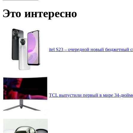
записей
по
Это интересно
месяцам
itel S23 – очередной новый бюджетный 
TCL выпустили первый в мире 34-дюйм