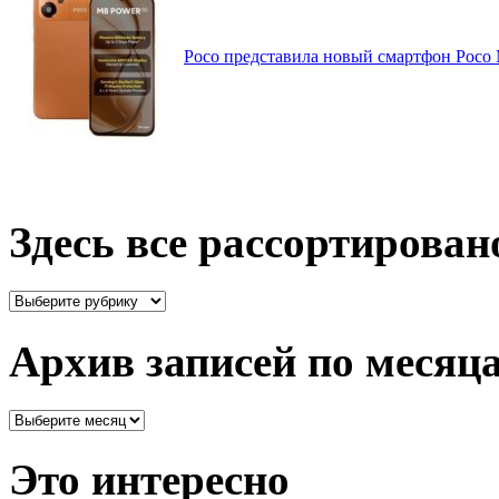
Poco представила новый смартфон Poco
Здесь все рассортирован
Здесь
все
рассортировано
Архив записей по месяц
Архив
записей
по
Это интересно
месяцам