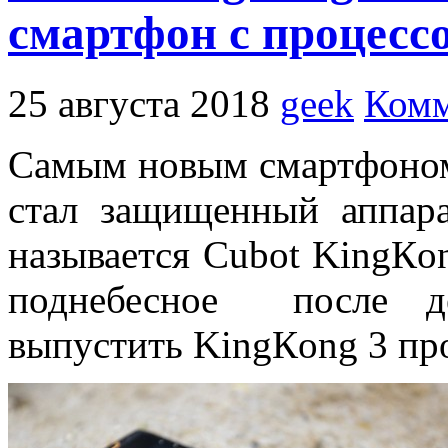
смартфон с процессо
25 августа 2018
geek
Комм
Самым новым смартфоном
стал защищенный аппар
называется Cubot KingКon
поднебесное после д
выпустить KingКong 3 пр