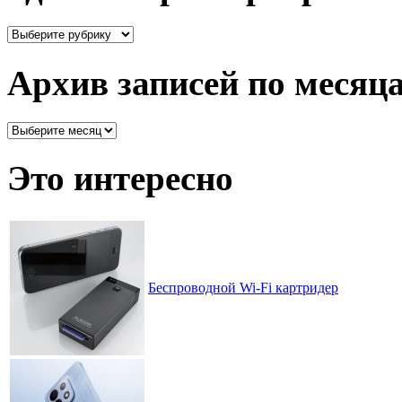
Здесь
все
рассортировано
Архив записей по месяц
Архив
записей
по
Это интересно
месяцам
Беспроводной Wi-Fi картридер