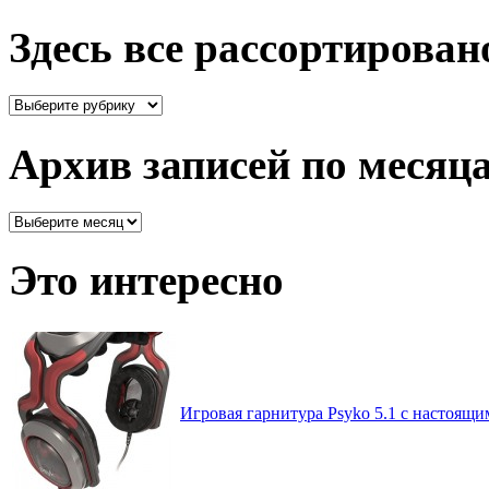
Здесь все рассортирован
Здесь
все
рассортировано
Архив записей по месяц
Архив
записей
по
Это интересно
месяцам
Игровая гарнитура Psyko 5.1 с настоящи