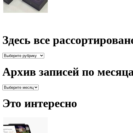
Здесь все рассортирован
Здесь
все
рассортировано
Архив записей по месяц
Архив
записей
по
Это интересно
месяцам