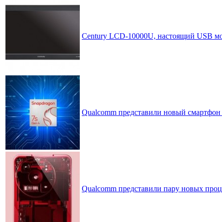
Century LCD-10000U, настоящий USB м
Qualcomm представили новый смартфон с
Qualcomm представили пару новых проце