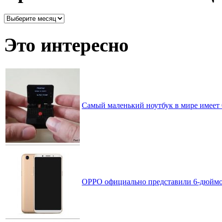
Архив
записей
по
Это интересно
месяцам
Самый маленький ноутбук в мире имеет
OPPO официально представили 6-дюймо