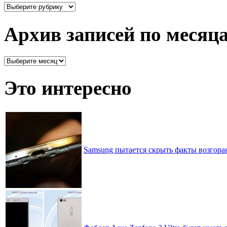
Здесь
все
рассортировано
Архив записей по месяц
Архив
записей
по
Это интересно
месяцам
Samsung пытается скрыть факты возгора