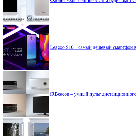
Фаблет Asus Zenfone 3 Ultra будет имет
Leagoo S10 – самый дешевый смартфон в
iRBeacon – умный пульт дистанционног