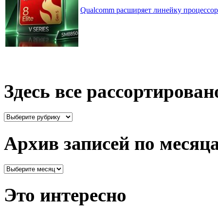
Qualcomm расширяет линейку процессоров
Здесь все рассортирован
Здесь
все
рассортировано
Архив записей по месяц
Архив
записей
по
Это интересно
месяцам