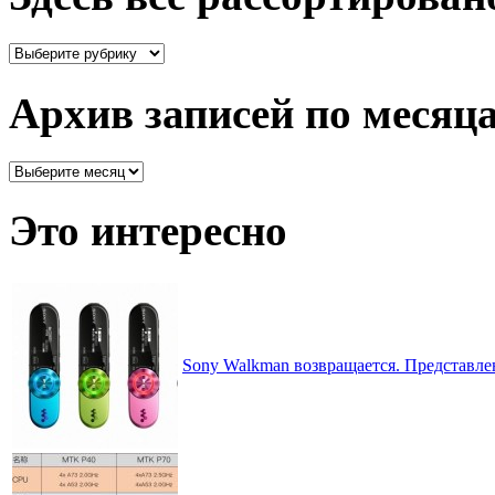
Здесь
все
рассортировано
Архив записей по месяц
Архив
записей
по
Это интересно
месяцам
Sony Walkman возвращается. Представл