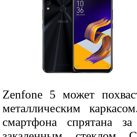
Zenfone 5 может похвас
металлическим каркасо
смартфона спрятана з
закаленным стеклом C