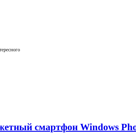
тересного
джетный смартфон Windows Pho