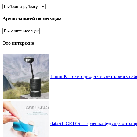
Здесь
все
рассортировано
Архив записей по месяцам
Архив
записей
по
Это интересно
месяцам
Lumir K – светодиодный светильник раб
dataSTICKIES — флешка будущего толщ