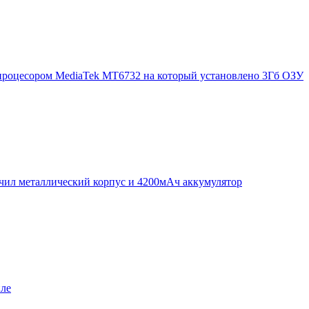
процесором MediaTek MT6732 на который установлено 3Гб ОЗУ
чил металлический корпус и 4200мАч аккумулятор
иле