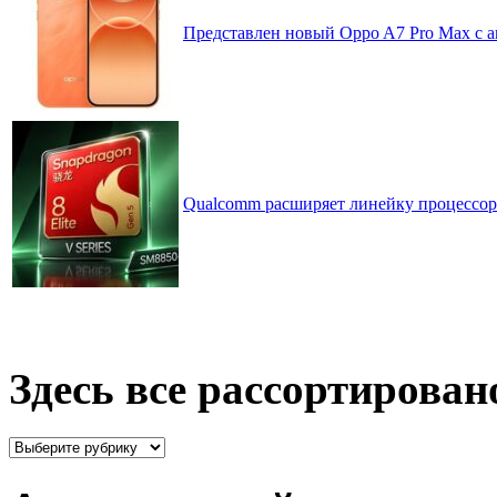
Представлен новый Oppo A7 Pro Max с 
Qualcomm расширяет линейку процессоров
Здесь все рассортирован
Здесь
все
рассортировано