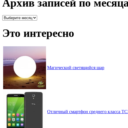
Архив записей по месяц
Архив
записей
по
Это интересно
месяцам
Магический светящийся шар
Отличный смартфон среднего класса TC